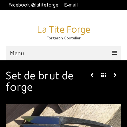
Facebook @latiteforge
E-mail
La Tite Forge
Forgeron Coutelier
Menu
Accueil
Set de brut de
Disponible
forge
Brut de forge
Piémontais et crans plat.
Couteau fixe et dague
À table