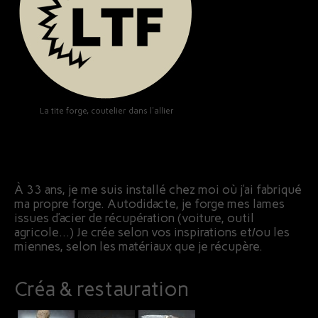
La tite forge, coutelier dans l'allier
À 33 ans, je me suis installé chez moi où j’ai fabriqué
ma propre forge. Autodidacte, je forge mes lames
issues d’acier de récupération (voiture, outil
agricole…) Je crée selon vos inspirations et/ou les
miennes, selon les matériaux que je récupère.
Créa & restauration