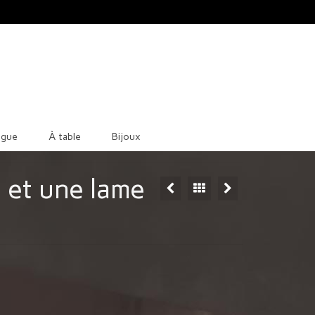
ague
À table
Bijoux
 et une lame