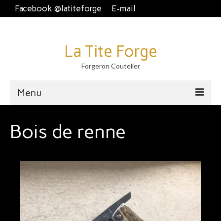
Facebook @latiteforge
E-mail
La Tite Forge
Forgeron Coutelier
Menu
Accueil
Bois de renne
Disponible
Brut de forge
Piémontais et crans plat.
Couteau fixe et dague
À table