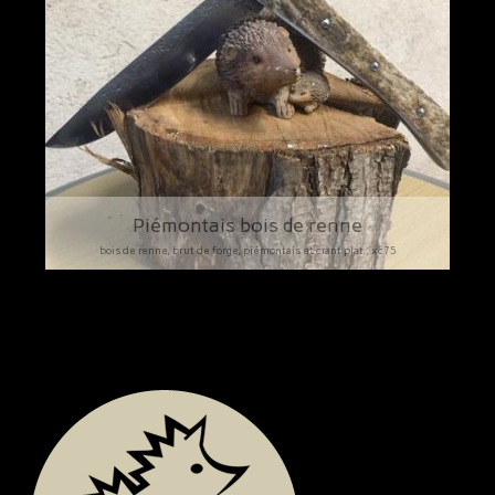
Bijoux
Piémontais bois de renne
bois de renne, brut de forge, piémontais et crant plat., xc75