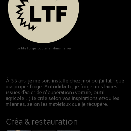
La tite forge, coutelier dans l'allier
À 33 ans, je me suis installé chez moi où j’ai fabriqué
ma propre forge. Autodidacte, je forge mes lames
issues d’acier de récupération (voiture, outil
agricole…) Je crée selon vos inspirations et/ou les
miennes, selon les matériaux que je récupère.
Créa & restauration