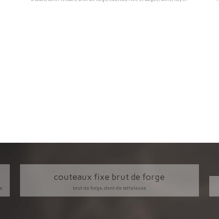
couteaux fixe brut de forge
ne
brut de forge, dent de ratteleuse