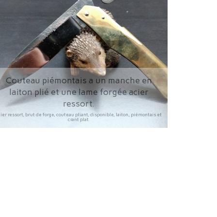
Couteau piémontais a un manche en
laiton plié et une lame forgée acier
ressort.
ier ressort, brut de forge, couteau pliant, disponible, laiton, piémontais et
crant plat.