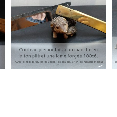
Couteau piémontais a un manche en
laiton plié et une lame forgée 100c6.
100c6, brut de forge, couteau pliant, disponible, laiton, piémontais et crant
ac
plat.