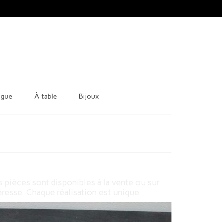
ague
À table
Bijoux
s pièces sont disponibles à la vente ou sur
resse. Chaque réalisation est unique.