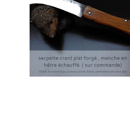
serpette crant plat forgé , manche en
hêtre échauffé. ( sur commande)
100c6, brut de forge, couteau pliant, hêtre, piémontais et crant plat.