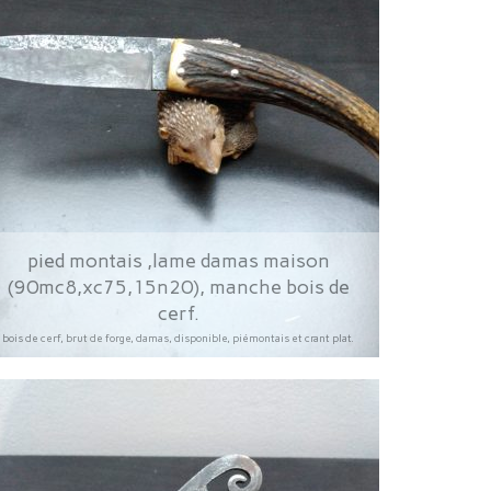
pied montais ,lame damas maison
(90mc8,xc75,15n20), manche bois de
cerf.
bois de cerf, brut de forge, damas, disponible, piémontais et crant plat.