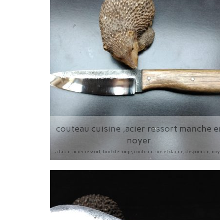
couteau cuisine ,acier ressort manche e
noyer.
à table, acier ressort, brut de forge, couteau fixe et dague, disponible, no