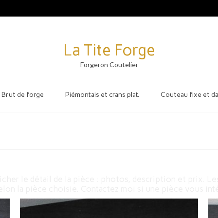
La Tite Forge
Forgeron Coutelier
Brut de forge
Piémontais et crans plat.
Couteau fixe et d
cher le détail de la pièce : photos, description et prix. Le
elon la pièce choisie. Contactez moi si une pièce vous inté