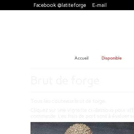
Facebook @latiteforge
E-mail
Accueil
Disponible
Brut de forge
Tous les couteaux brut de forge.
Cliquez sur une vignette ci-dessous pour affi
commande. Les frais de port sont à évaluer s