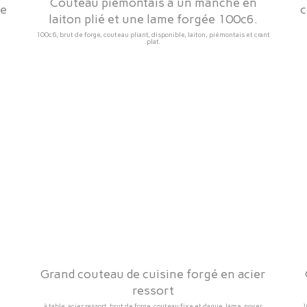
Couteau piémontais a un manche en
ne
c
laiton plié et une lame forgée 100c6.
100c6, brut de forge, couteau pliant, disponible, laiton, piémontais et crant
plat.
Grand couteau de cuisine forgé en acier
ressort
à table, acier ressort, brut de forge, couteau fixe et dague, lame, noyer
1