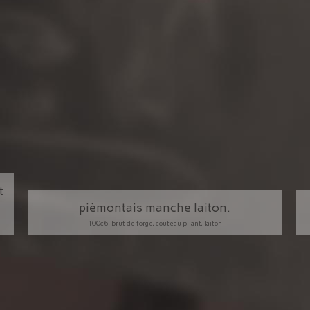
t
pièmontais manche laiton.
100c6, brut de forge, couteau pliant, laiton