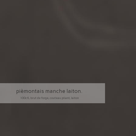
pièmontais manche laiton.
100c6, brut de forge, couteau pliant, laiton