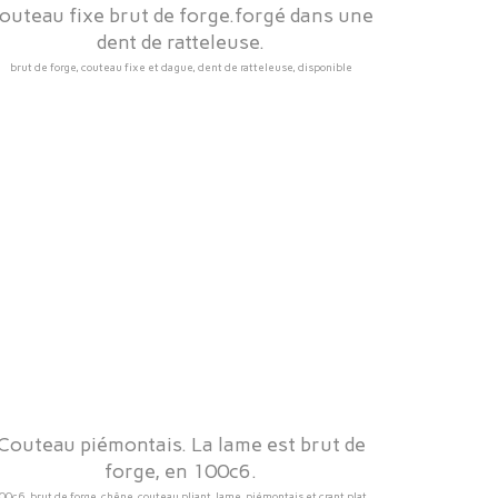
outeau fixe brut de forge.forgé dans une
dent de ratteleuse.
brut de forge, couteau fixe et dague, dent de ratteleuse, disponible
Couteau piémontais. La lame est brut de
forge, en 100c6.
00c6, brut de forge, chêne, couteau pliant, lame, piémontais et crant plat.