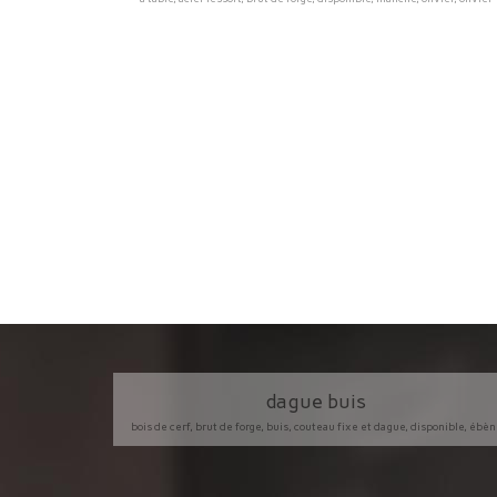
dague buis
bois de cerf, brut de forge, buis, couteau fixe et dague, disponible, ébè