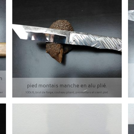
n
pied montais manche en alu plié.
yer
100c6, brut de forge, couteau pliant, piémontais et crant plat.