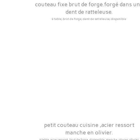
couteau fixe brut de forge.forgé dans u
dent de ratteleuse.
à table, brut de forge, dent de ratteleuse, disponible
petit couteau cuisine ,acier ressort
manche en olivier.
à table, acier ressort, brut de forge, disponible, manche, olivier, olivier