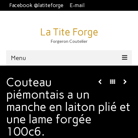
Facebook @latiteforge
E-mail
La Tite Forge
Forgeron Coutelier
Menu
Accueil
Couteau
Disponible
piémontais a un
Brut de forge
manche en laiton plié et
Piémontais et crans plat.
une lame forgée
Couteau fixe et dague
100c6.
À table