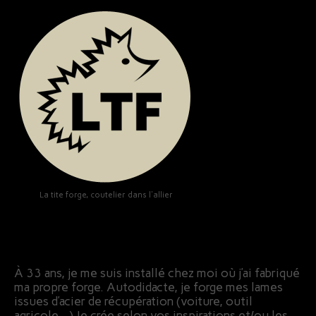
La tite forge, coutelier dans l'allier
À 33 ans, je me suis installé chez moi où j’ai fabriqué
ma propre forge. Autodidacte, je forge mes lames
issues d’acier de récupération (voiture, outil
agricole…) Je crée selon vos inspirations et/ou les