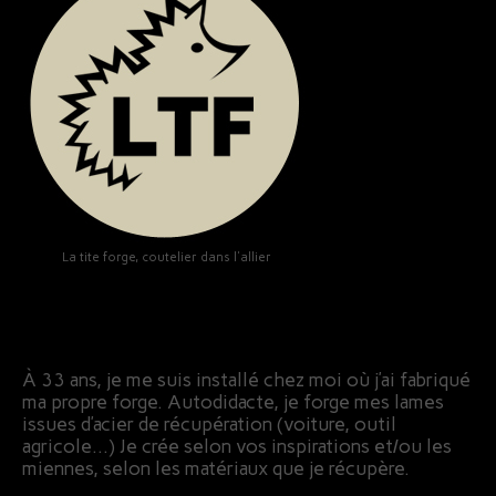
La tite forge, coutelier dans l'allier
À 33 ans, je me suis installé chez moi où j’ai fabriqué
ma propre forge. Autodidacte, je forge mes lames
issues d’acier de récupération (voiture, outil
agricole…) Je crée selon vos inspirations et/ou les
miennes, selon les matériaux que je récupère.