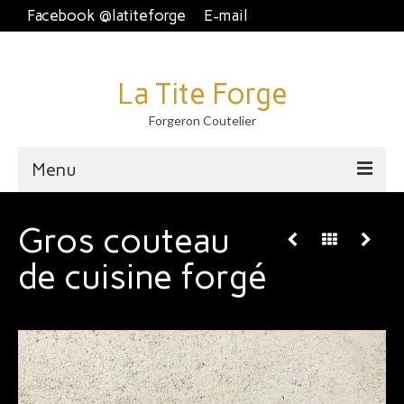
Facebook @latiteforge
E-mail
La Tite Forge
Forgeron Coutelier
Menu
Accueil
Gros couteau
Disponible
de cuisine forgé
Brut de forge
Piémontais et crans plat.
Couteau fixe et dague
À table