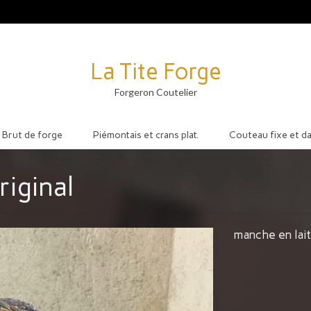
La Tite Forge
Forgeron Coutelier
Brut de forge
Piémontais et crans plat.
Couteau fixe et d
riginal
manche en lait