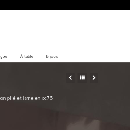
ague
À table
Bijoux
on plié et lame en xc75