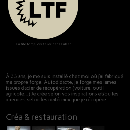
La tite forge, coutelier dans l'allier
À 33 ans, je me suis installé chez moi où j’ai fabriqué
ma propre forge. Autodidacte, je forge mes lames
issues d’acier de récupération (voiture, outil
agricole…) Je crée selon vos inspirations et/ou les
miennes, selon les matériaux que je récupère.
Créa & restauration