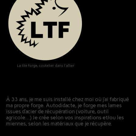
La tite forge, coutelier dans l'allier
À 33 ans, je me suis installé chez moi où j’ai fabriqué
ma propre forge. Autodidacte, je forge mes lames
issues d’acier de récupération (voiture, outil
agricole…) Je crée selon vos inspirations et/ou les
miennes, selon les matériaux que je récupère.