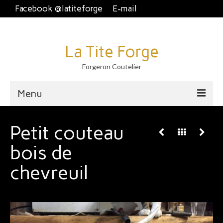
Facebook @latiteforge
E-mail
La Tite Forge
Forgeron Coutelier
Menu
Accueil
Petit couteau
Disponible
bois de
Brut de forge
chevreuil
Piémontais et crans plat.
Couteau fixe et dague
À table