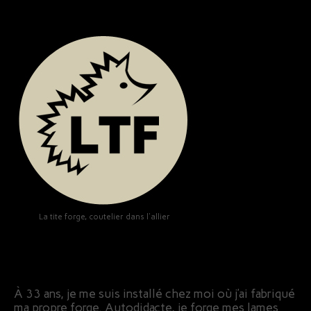
La tite forge, coutelier dans l'allier
À 33 ans, je me suis installé chez moi où j’ai fabriqué
ma propre forge. Autodidacte, je forge mes lames