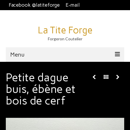
Facebook @latiteforge
E-mail
La Tite Forge
Forgeron Coutelier
Menu
Accueil
Petite dague
Disponible
buis, ébène et
Brut de forge
bois de cerf
Piémontais et crans plat.
Couteau fixe et dague
À table