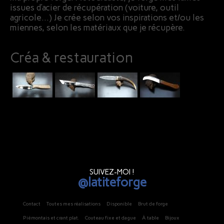
issues d’acier de récupération (voiture, outil
agricole…) Je crée selon vos inspirations et/ou les
miennes, selon les matériaux que je récupère.
Créa & restauration
SUIVEZ-MOI !
@latiteforge
Contact
Toutes mes réalisations
Disponible
Brut de forge
Piémontais et crant plat.
Couteau fixe et dague
À table
Bijoux