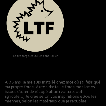
La tite forge, coutelier dans l'allier
À 33 ans, je me suis installé chez moi où j’ai fabriqué
ma propre forge. Autodidacte, je forge mes lames
issues d’acier de récupération (voiture, outil
agricole…) Je crée selon vos inspirations et/ou les
miennes, selon les matériaux que je récupère.