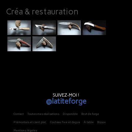
Créa & restauration
SUIVEZ-MOI !
@latiteforge
Contact
Toutes mes réalisations
Disponible
Brut de forge
Piémontais et crant plat.
Couteau fixe et dague
À table
Bijoux
Mentions légales