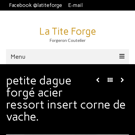
Facebook @latiteforge
E-mail
La Tite Forge
Forgeron Coutelier
Menu
Accueil
petite dague
Disponible
forgé acier
Brut de forge
ressort insert corne de
Piémontais et crans plat.
vache.
Couteau fixe et dague
À table