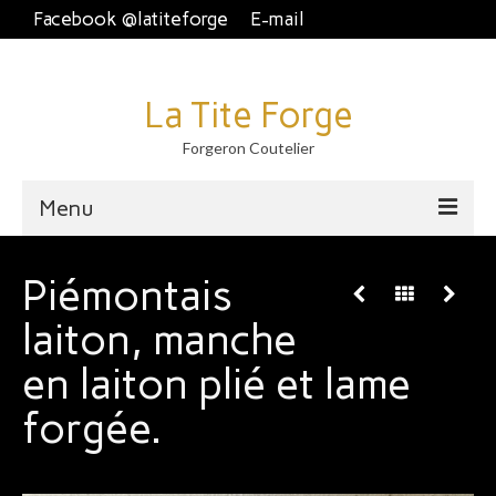
Facebook @latiteforge
E-mail
La Tite Forge
Forgeron Coutelier
Menu
Accueil
Piémontais
Disponible
laiton, manche
Brut de forge
en laiton plié et lame
Piémontais et crans plat.
forgée.
Couteau fixe et dague
À table