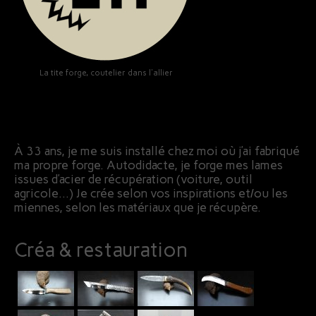
La tite forge, coutelier dans l'allier
À 33 ans, je me suis installé chez moi où j’ai fabriqué
ma propre forge. Autodidacte, je forge mes lames
issues d’acier de récupération (voiture, outil
agricole…) Je crée selon vos inspirations et/ou les
miennes, selon les matériaux que je récupère.
Créa & restauration