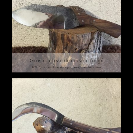
Bijoux
Gros couteau de cuisine forgé
100c6, couteau fixe et dague, lame, manche, sumac