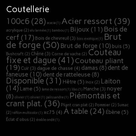
Coutellerie
Acier ressort
(39)
100c6
(28)
acacia
(1)
Bois de
Bijoux
(11)
acrylique
(2)
alu larmée
(1)
bambou
(1)
Brut
cerf
(17)
Bois de chevreuil
(3)
bois exotique
(1)
de forge
(50)
Brut de forge
(10)
buis
(5)
Couteau
Chêne
(3)
Bushcraft
(2)
Corne de vache
(2)
fixe et dague
(41)
Couteau pliant
(19)
dent de
damas
(8)
dague de chasse
(4)
Cuir
(3)
faneuse
(10)
dent de ratteleuse
(8)
Disponible
(31)
Laiton
Hêtre
(5)
Inox
(2)
(14)
noyer
Lame
(5)
Manche
(3)
lame de ressort
(1)
lilas
(1)
Piémontais et
(8)
olivier
(1)
olivier
(1)
palissandre
(1)
crant plat.
(36)
Pliant cran plat
(2)
Pommier
(2)
Sumac
À table
(24)
Ébène
(5)
xc75
(4)
(2)
téflon multicolor
(1)
Éclat d'obus
(2)
érable ondé
(1)