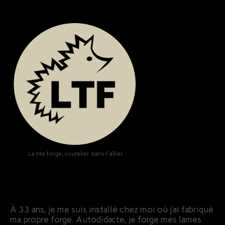
La tite forge, coutelier dans l'allier
À 33 ans, je me suis installé chez moi où j’ai fabriqué
ma propre forge. Autodidacte, je forge mes lames