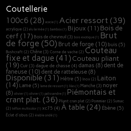
Coutellerie
Acier ressort
(39)
100c6
(28)
acacia
(1)
Bois de
Bijoux
(11)
acrylique
(2)
alu larmée
(1)
bambou
(1)
Brut
cerf
(17)
Bois de chevreuil
(3)
bois exotique
(1)
de forge
(50)
Brut de forge
(10)
buis
(5)
Couteau
Chêne
(3)
Bushcraft
(2)
Corne de vache
(2)
fixe et dague
(41)
Couteau pliant
(19)
dent de
damas
(8)
dague de chasse
(4)
Cuir
(3)
faneuse
(10)
dent de ratteleuse
(8)
Disponible
(31)
Laiton
Hêtre
(5)
Inox
(2)
(14)
noyer
Lame
(5)
Manche
(3)
lame de ressort
(1)
lilas
(1)
Piémontais et
(8)
olivier
(1)
olivier
(1)
palissandre
(1)
crant plat.
(36)
Pliant cran plat
(2)
Pommier
(2)
Sumac
À table
(24)
Ébène
(5)
xc75
(4)
(2)
téflon multicolor
(1)
Éclat d'obus
(2)
érable ondé
(1)