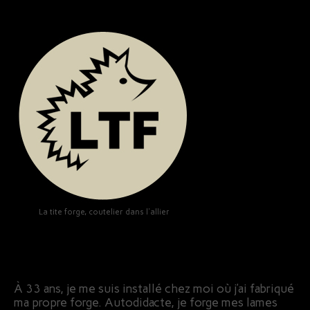
La tite forge, coutelier dans l'allier
À 33 ans, je me suis installé chez moi où j’ai fabriqué
ma propre forge. Autodidacte, je forge mes lames