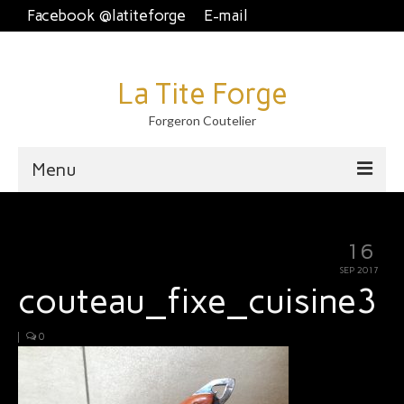
Facebook @latiteforge
E-mail
La Tite Forge
Forgeron Coutelier
Menu
Accueil
16
Disponible
SEP 2017
couteau_fixe_cuisine3
Brut de forge
Piémontais et crans plat.
|
0
Couteau fixe et dague
À table