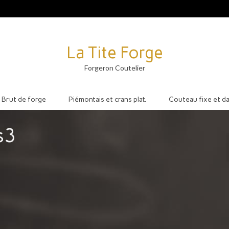
La Tite Forge
Forgeron Coutelier
Brut de forge
Piémontais et crans plat.
Couteau fixe et d
s3