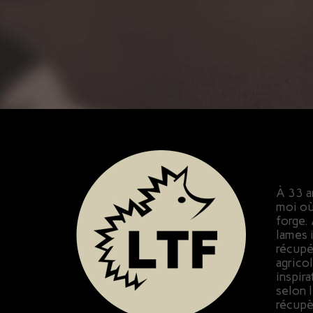
À 33 an
moi où 
forge.
lames i
récupér
agrico
inspira
selon 
récupè