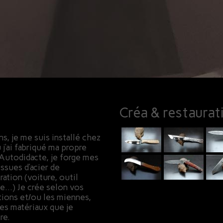
Créa & restaurat
s, je me suis installé chez
j’ai fabriqué ma propre
 Autodidacte, je forge mes
ssues d’acier de
ation (voiture, outil
le…) Je crée selon vos
tions et/ou les miennes,
les matériaux que je
re.