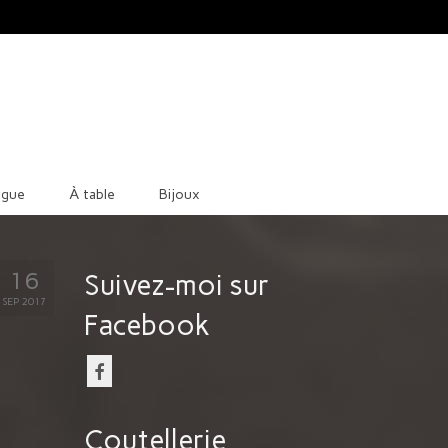
ague
À table
Bijoux
16
Suivez-moi sur
SEP 2017
Facebook
Coutellerie