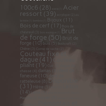
Acier
100c6
(28)
acacia
(1)
ressort
(39)
acrylique
(2)
alu
Bijoux
(11)
larmée
(1)
bambou
(1)
Bois de cerf
(17)
Bois de
Brut
chevreuil
(3)
bois exotique
(1)
de forge
(50)
Brut de
forge
(10)
buis
(5)
Bushcraft
(2)
Chêne
(3)
Corne de vache
(2)
Couteau fixe et
dague
(41)
Couteau
pliant
(19)
dague de
Cuir
(3)
dent de
damas
(8)
chasse
(4)
faneuse
(10)
dent de
Disponible
ratteleuse
(8)
(31)
Laiton
Hêtre
(5)
Inox
(2)
(14)
Lame
(5)
lame de ressort
(1)
lilas
(1)
noyer
(8)
Manche
(3)
olivier
(1)
olivier
(1)
Piémontais et
palissandre
(1)