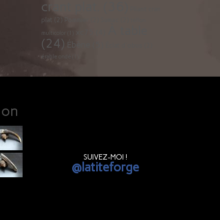
crant plat.
(36)
Pliant cran
plat
(2)
Pommier
(2)
Sumac
(2)
téflon
À table
xc75
(4)
multicolor
(1)
(24)
Ébène
(5)
Éclat d'obus
(2)
érable ondé
(1)
ion
SUIVEZ-MOI !
@latiteforge