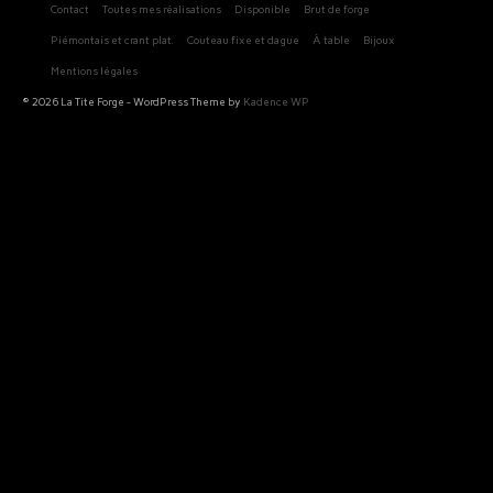
Contact
Toutes mes réalisations
Disponible
Brut de forge
Piémontais et crant plat.
Couteau fixe et dague
À table
Bijoux
Mentions légales
© 2026 La Tite Forge - WordPress Theme by
Kadence WP