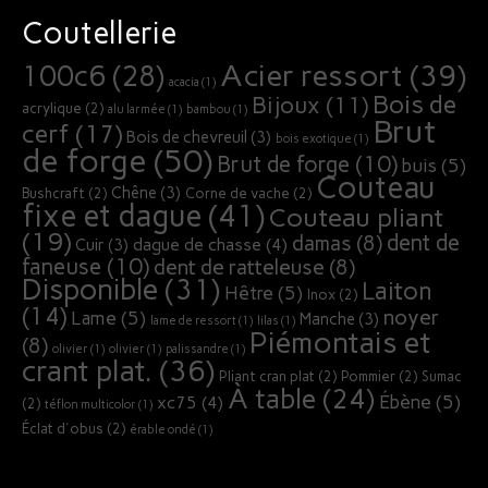
Coutellerie
Acier ressort
(39)
100c6
(28)
acacia
(1)
Bois de
Bijoux
(11)
acrylique
(2)
alu larmée
(1)
bambou
(1)
Brut
cerf
(17)
Bois de chevreuil
(3)
bois exotique
(1)
de forge
(50)
Brut de forge
(10)
buis
(5)
Couteau
Chêne
(3)
Bushcraft
(2)
Corne de vache
(2)
fixe et dague
(41)
Couteau pliant
(19)
dent de
damas
(8)
dague de chasse
(4)
Cuir
(3)
faneuse
(10)
dent de ratteleuse
(8)
Disponible
(31)
Laiton
Hêtre
(5)
Inox
(2)
(14)
noyer
Lame
(5)
Manche
(3)
lame de ressort
(1)
lilas
(1)
Piémontais et
(8)
olivier
(1)
olivier
(1)
palissandre
(1)
crant plat.
(36)
Pliant cran plat
(2)
Pommier
(2)
Sumac
À table
(24)
Ébène
(5)
xc75
(4)
(2)
téflon multicolor
(1)
Éclat d'obus
(2)
érable ondé
(1)