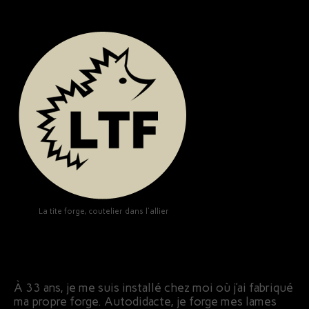
La tite forge, coutelier dans l'allier
À 33 ans, je me suis installé chez moi où j’ai fabriqué
ma propre forge. Autodidacte, je forge mes lames