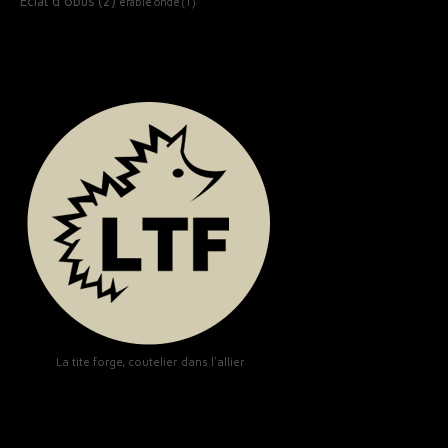
Éclat d'obus
(2)
érable ondé
(1)
La tite forge, coutelier dans l'allier