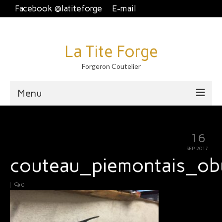
Facebook @latiteforge
E-mail
La Tite Forge
Forgeron Coutelier
Menu
Accueil
16
Disponible
SEP 2017
couteau_piemontais_ob
Brut de forge
Piémontais et crans plat.
|
0
Couteau fixe et dague
À table