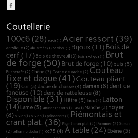
Coutellerie
Acier ressort
(39)
100c6
(28)
acacia
(1)
Bois de
Bijoux
(11)
acrylique
(2)
alu larmée
(1)
bambou
(1)
Brut
cerf
(17)
Bois de chevreuil
(3)
bois exotique
(1)
de forge
(50)
Brut de forge
(10)
buis
(5)
Couteau
Chêne
(3)
Bushcraft
(2)
Corne de vache
(2)
fixe et dague
(41)
Couteau pliant
(19)
dent de
damas
(8)
dague de chasse
(4)
Cuir
(3)
faneuse
(10)
dent de ratteleuse
(8)
Disponible
(31)
Laiton
Hêtre
(5)
Inox
(2)
(14)
noyer
Lame
(5)
Manche
(3)
lame de ressort
(1)
lilas
(1)
Piémontais et
(8)
olivier
(1)
olivier
(1)
palissandre
(1)
crant plat.
(36)
Pliant cran plat
(2)
Pommier
(2)
Sumac
À table
(24)
Ébène
(5)
xc75
(4)
(2)
téflon multicolor
(1)