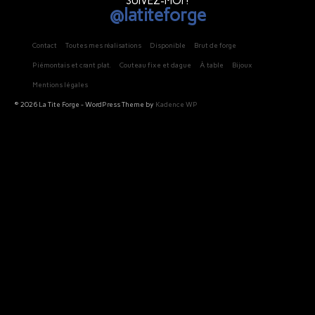
SUIVEZ-MOI !
@latiteforge
Contact
Toutes mes réalisations
Disponible
Brut de forge
Piémontais et crant plat.
Couteau fixe et dague
À table
Bijoux
Mentions légales
© 2026 La Tite Forge - WordPress Theme by
Kadence WP