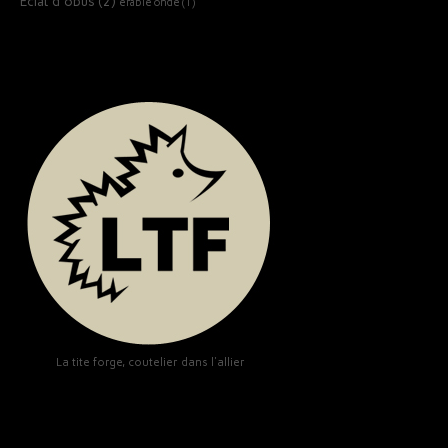
Éclat d'obus
(2)
érable ondé
(1)
La tite forge, coutelier dans l'allier