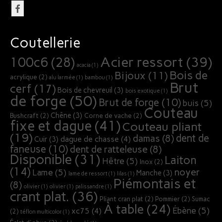
Coutellerie
Acier ressort
(39)
100c6
(28)
acacia
(1)
Bois de
Bijoux
(11)
acrylique
(2)
alu larmée
(1)
bambou
(1)
Brut
cerf
(17)
Bois de chevreuil
(3)
bois exotique
(1)
de forge
(50)
Brut de forge
(10)
buis
(5)
Couteau
Chêne
(3)
Bushcraft
(2)
Corne de vache
(2)
fixe et dague
(41)
Couteau pliant
(19)
dent de
damas
(8)
dague de chasse
(4)
Cuir
(3)
faneuse
(10)
dent de ratteleuse
(8)
Disponible
(31)
Laiton
Hêtre
(5)
Inox
(2)
(14)
noyer
Lame
(5)
Manche
(3)
lame de ressort
(1)
lilas
(1)
Piémontais et
(8)
olivier
(1)
olivier
(1)
palissandre
(1)
crant plat.
(36)
Pliant cran plat
(2)
Pommier
(2)
Sumac
À table
(24)
Ébène
(5)
xc75
(4)
(2)
téflon multicolor
(1)