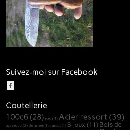
Bijoux
Suivez-moi sur Facebook
Coutellerie
Acier ressort
(39)
100c6
(28)
acacia
(1)
Bois de
Bijoux
(11)
acrylique
(2)
alu larmée
(1)
bambou
(1)