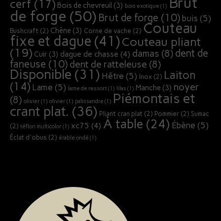
Brut
cerf
(17)
Bois de chevreuil
(3)
bois exotique
(1)
de forge
(50)
Brut de forge
(10)
buis
(5)
Couteau
Chêne
(3)
Bushcraft
(2)
Corne de vache
(2)
fixe et dague
(41)
Couteau pliant
(19)
dent de
damas
(8)
dague de chasse
(4)
Cuir
(3)
faneuse
(10)
dent de ratteleuse
(8)
Disponible
(31)
Laiton
Hêtre
(5)
Inox
(2)
(14)
noyer
Lame
(5)
Manche
(3)
lame de ressort
(1)
lilas
(1)
Piémontais et
(8)
olivier
(1)
olivier
(1)
palissandre
(1)
crant plat.
(36)
Pliant cran plat
(2)
Pommier
(2)
Sumac
À table
(24)
Ébène
(5)
xc75
(4)
(2)
téflon multicolor
(1)
Éclat d'obus
(2)
érable ondé
(1)