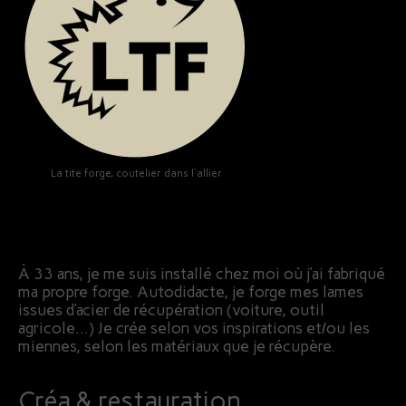
La tite forge, coutelier dans l'allier
À 33 ans, je me suis installé chez moi où j’ai fabriqué
ma propre forge. Autodidacte, je forge mes lames
issues d’acier de récupération (voiture, outil
agricole…) Je crée selon vos inspirations et/ou les
miennes, selon les matériaux que je récupère.
Créa & restauration