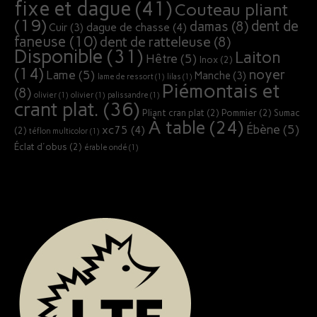
fixe et dague
(41)
Couteau pliant
(19)
dent de
damas
(8)
dague de chasse
(4)
Cuir
(3)
faneuse
(10)
dent de ratteleuse
(8)
Disponible
(31)
Laiton
Hêtre
(5)
Inox
(2)
(14)
noyer
Lame
(5)
Manche
(3)
lame de ressort
(1)
lilas
(1)
Piémontais et
(8)
olivier
(1)
olivier
(1)
palissandre
(1)
crant plat.
(36)
Pliant cran plat
(2)
Pommier
(2)
Sumac
À table
(24)
Ébène
(5)
xc75
(4)
(2)
téflon multicolor
(1)
Éclat d'obus
(2)
érable ondé
(1)