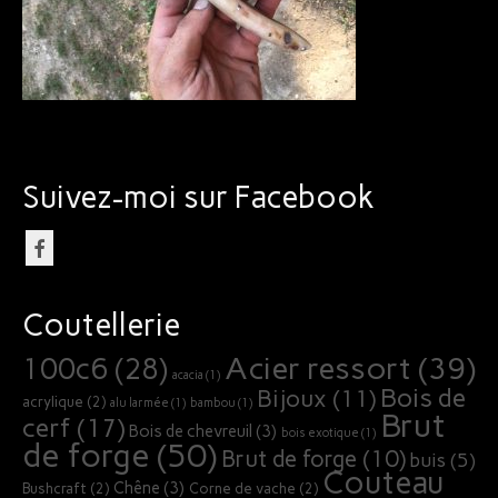
Bijoux
Suivez-moi sur Facebook
Coutellerie
Acier ressort
(39)
100c6
(28)
acacia
(1)
Bois de
Bijoux
(11)
acrylique
(2)
alu larmée
(1)
bambou
(1)
Brut
cerf
(17)
Bois de chevreuil
(3)
bois exotique
(1)
de forge
(50)
Brut de forge
(10)
buis
(5)
Couteau
Chêne
(3)
Bushcraft
(2)
Corne de vache
(2)