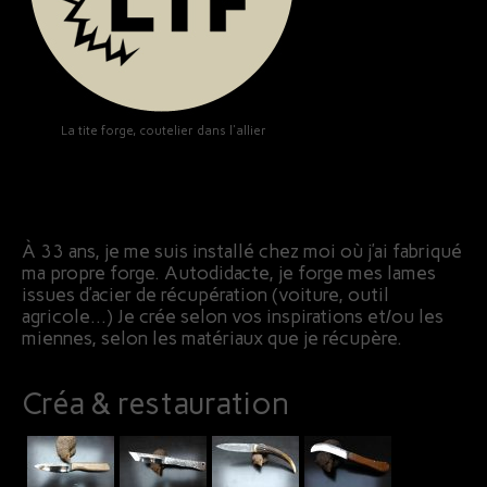
La tite forge, coutelier dans l'allier
À 33 ans, je me suis installé chez moi où j’ai fabriqué
ma propre forge. Autodidacte, je forge mes lames
issues d’acier de récupération (voiture, outil
agricole…) Je crée selon vos inspirations et/ou les
miennes, selon les matériaux que je récupère.
Créa & restauration