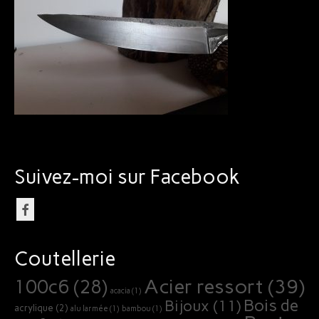
Bijoux
Suivez-moi sur Facebook
Coutellerie
Acier ressort
(39)
100c6
(28)
acacia
(1)
Bois de
Bijoux
(11)
acrylique
(2)
alu larmée
(1)
bambou
(1)