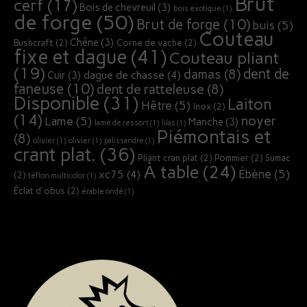
Brut
cerf
(17)
Bois de chevreuil
(3)
bois exotique
(1)
de forge
(50)
Brut de forge
(10)
buis
(5)
Couteau
Chêne
(3)
Bushcraft
(2)
Corne de vache
(2)
fixe et dague
(41)
Couteau pliant
(19)
dent de
damas
(8)
dague de chasse
(4)
Cuir
(3)
faneuse
(10)
dent de ratteleuse
(8)
Disponible
(31)
Laiton
Hêtre
(5)
Inox
(2)
(14)
noyer
Lame
(5)
Manche
(3)
lame de ressort
(1)
lilas
(1)
Piémontais et
(8)
olivier
(1)
olivier
(1)
palissandre
(1)
crant plat.
(36)
Pliant cran plat
(2)
Pommier
(2)
Sumac
À table
(24)
Ébène
(5)
xc75
(4)
(2)
téflon multicolor
(1)
Éclat d'obus
(2)
érable ondé
(1)