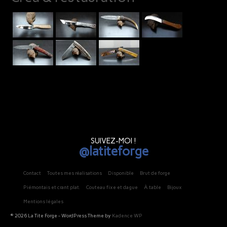
SUIVEZ-MOI !
@latiteforge
Contact
Toutes mes réalisations
Disponible
Brut de forge
Piémontais et crant plat.
Couteau fixe et dague
À table
Bijoux
Mentions légales
© 2026 La Tite Forge - WordPress Theme by
Kadence WP