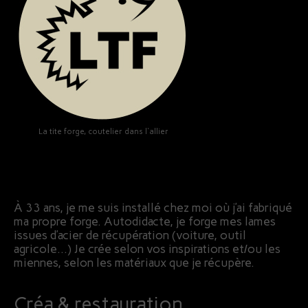
La tite forge, coutelier dans l'allier
À 33 ans, je me suis installé chez moi où j’ai fabriqué
ma propre forge. Autodidacte, je forge mes lames
issues d’acier de récupération (voiture, outil
agricole…) Je crée selon vos inspirations et/ou les
miennes, selon les matériaux que je récupère.
Créa & restauration