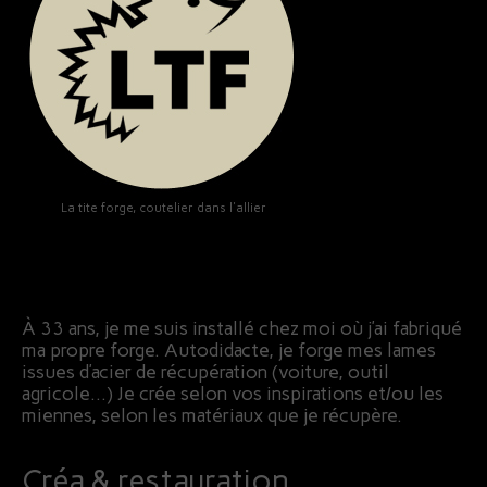
La tite forge, coutelier dans l'allier
À 33 ans, je me suis installé chez moi où j’ai fabriqué
ma propre forge. Autodidacte, je forge mes lames
issues d’acier de récupération (voiture, outil
agricole…) Je crée selon vos inspirations et/ou les
miennes, selon les matériaux que je récupère.
Créa & restauration