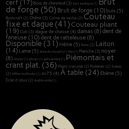
Brut
cerf
(17)
Bois de chevreuil
(3)
bois exotique
(1)
de forge
(50)
Brut de forge
(10)
buis
(5)
Couteau
Chêne
(3)
Bushcraft
(2)
Corne de vache
(2)
fixe et dague
(41)
Couteau pliant
(19)
dent de
damas
(8)
dague de chasse
(4)
Cuir
(3)
faneuse
(10)
dent de ratteleuse
(8)
Disponible
(31)
Laiton
Hêtre
(5)
Inox
(2)
(14)
noyer
Lame
(5)
Manche
(3)
lame de ressort
(1)
lilas
(1)
Piémontais et
(8)
olivier
(1)
olivier
(1)
palissandre
(1)
crant plat.
(36)
Pliant cran plat
(2)
Pommier
(2)
Sumac
À table
(24)
Ébène
(5)
xc75
(4)
(2)
téflon multicolor
(1)
Éclat d'obus
(2)
érable ondé
(1)