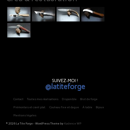
SUIVEZ-MOI !
@latiteforge
Contact
Toutes mes réalisations
Disponible
Brut de forge
Piémontais et crant plat.
Couteau fixe et dague
À table
Bijoux
Mentions légales
© 2026 La Tite Forge - WordPress Theme by
Kadence WP