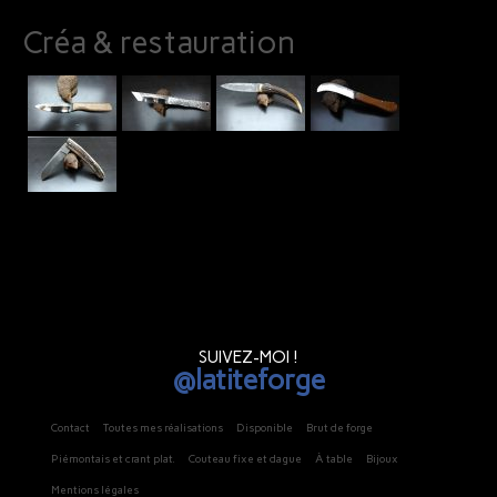
Créa & restauration
SUIVEZ-MOI !
@latiteforge
Contact
Toutes mes réalisations
Disponible
Brut de forge
Piémontais et crant plat.
Couteau fixe et dague
À table
Bijoux
Mentions légales