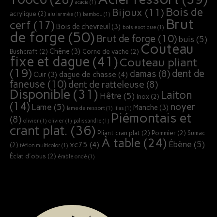
acacia
(1)
Bois de
Bijoux
(11)
acrylique
(2)
alu larmée
(1)
bambou
(1)
Brut
cerf
(17)
Bois de chevreuil
(3)
bois exotique
(1)
de forge
(50)
Brut de forge
(10)
buis
(5)
Couteau
Chêne
(3)
Bushcraft
(2)
Corne de vache
(2)
fixe et dague
(41)
Couteau pliant
(19)
dent de
damas
(8)
dague de chasse
(4)
Cuir
(3)
faneuse
(10)
dent de ratteleuse
(8)
Disponible
(31)
Laiton
Hêtre
(5)
Inox
(2)
(14)
noyer
Lame
(5)
Manche
(3)
lame de ressort
(1)
lilas
(1)
Piémontais et
(8)
olivier
(1)
olivier
(1)
palissandre
(1)
crant plat.
(36)
Pliant cran plat
(2)
Pommier
(2)
Sumac
À table
(24)
Ébène
(5)
xc75
(4)
(2)
téflon multicolor
(1)
Éclat d'obus
(2)
érable ondé
(1)