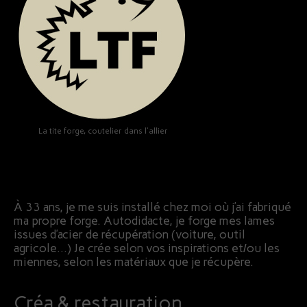
La tite forge, coutelier dans l'allier
À 33 ans, je me suis installé chez moi où j’ai fabriqué
ma propre forge. Autodidacte, je forge mes lames
issues d’acier de récupération (voiture, outil
agricole…) Je crée selon vos inspirations et/ou les
miennes, selon les matériaux que je récupère.
Créa & restauration