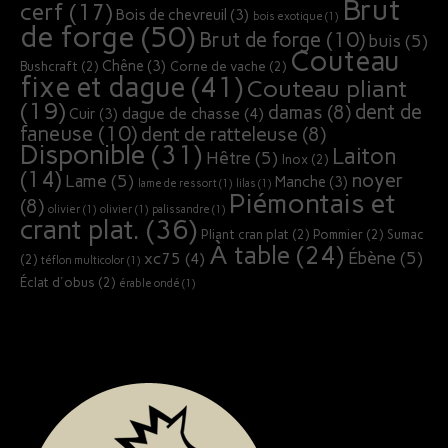
Brut
cerf
(17)
Bois de chevreuil
(3)
bois exotique
(1)
de forge
(50)
Brut de forge
(10)
buis
(5)
Couteau
Chêne
(3)
Bushcraft
(2)
Corne de vache
(2)
fixe et dague
(41)
Couteau pliant
(19)
dent de
damas
(8)
dague de chasse
(4)
Cuir
(3)
faneuse
(10)
dent de ratteleuse
(8)
Disponible
(31)
Laiton
Hêtre
(5)
Inox
(2)
(14)
noyer
Lame
(5)
Manche
(3)
lame de ressort
(1)
lilas
(1)
Piémontais et
(8)
olivier
(1)
olivier
(1)
palissandre
(1)
crant plat.
(36)
Pliant cran plat
(2)
Pommier
(2)
Sumac
À table
(24)
Ébène
(5)
xc75
(4)
(2)
téflon multicolor
(1)
Éclat d'obus
(2)
érable ondé
(1)