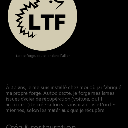
La tite forge, coutelier dans l'allier
À 33 ans, je me suis installé chez moi où j’ai fabriqué
ma propre forge. Autodidacte, je forge mes lames
issues d’acier de récupération (voiture, outil
agricole…) Je crée selon vos inspirations et/ou les
miennes, selon les matériaux que je récupère.
Créa & restauration