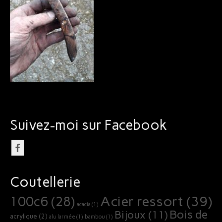
Bijoux
Suivez-moi sur Facebook
Coutellerie
Acier ressort
(39)
100c6
(28)
acacia
(1)
Bois de
Bijoux
(11)
acrylique
(2)
alu larmée
(1)
bambou
(1)