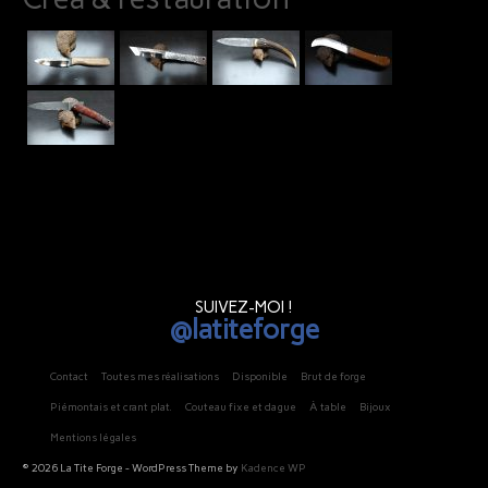
SUIVEZ-MOI !
@latiteforge
Contact
Toutes mes réalisations
Disponible
Brut de forge
Piémontais et crant plat.
Couteau fixe et dague
À table
Bijoux
Mentions légales
© 2026 La Tite Forge - WordPress Theme by
Kadence WP