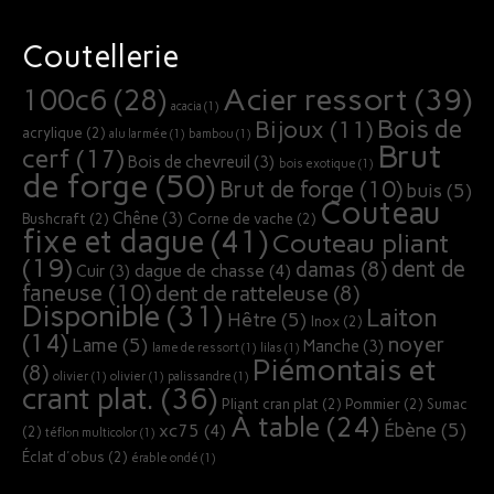
Coutellerie
Acier ressort
(39)
100c6
(28)
acacia
(1)
Bois de
Bijoux
(11)
acrylique
(2)
alu larmée
(1)
bambou
(1)
Brut
cerf
(17)
Bois de chevreuil
(3)
bois exotique
(1)
de forge
(50)
Brut de forge
(10)
buis
(5)
Couteau
Chêne
(3)
Bushcraft
(2)
Corne de vache
(2)
fixe et dague
(41)
Couteau pliant
(19)
dent de
damas
(8)
dague de chasse
(4)
Cuir
(3)
faneuse
(10)
dent de ratteleuse
(8)
Disponible
(31)
Laiton
Hêtre
(5)
Inox
(2)
(14)
noyer
Lame
(5)
Manche
(3)
lame de ressort
(1)
lilas
(1)
Piémontais et
(8)
olivier
(1)
olivier
(1)
palissandre
(1)
crant plat.
(36)
Pliant cran plat
(2)
Pommier
(2)
Sumac
À table
(24)
Ébène
(5)
xc75
(4)
(2)
téflon multicolor
(1)
Éclat d'obus
(2)
érable ondé
(1)