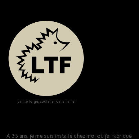
La tite forge, coutelier dans l'allier
À 33 ans, je me suis installé chez moi où j’ai fabriqué