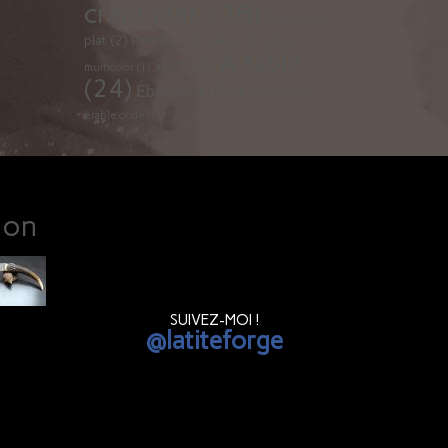
crant plat.
(36)
Pliant cran
plat
(2)
Pommier
(2)
Sumac
(2)
téflon
À table
xc75
(4)
multicolor
(1)
(24)
Ébène
(5)
Éclat d'obus
(2)
érable ondé
(1)
ion
SUIVEZ-MOI !
@latiteforge