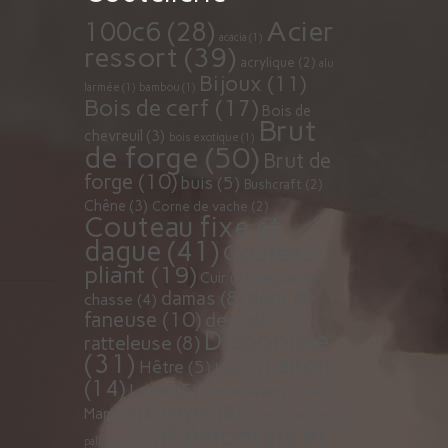
Acier
100c6
(28)
acacia
(1)
ressort
(39)
acrylique
(2)
alu
Bijoux
(11)
larmée
(1)
bambou
(1)
Bois de cerf
(17)
Bois de
Brut
chevreuil
(3)
bois exotique
(1)
de forge
(50)
Brut de
forge
(10)
buis
(5)
Bushcraft
(2)
Chêne
(3)
Corne de vache
(2)
Couteau fixe et
dague
(41)
Couteau
pliant
(19)
dague de
Cuir
(3)
dent de
damas
(8)
chasse
(4)
faneuse
(10)
dent de
Disponible
ratteleuse
(8)
(31)
Laiton
Hêtre
(5)
Inox
(2)
(14)
Lame
(5)
lame de ressort
(1)
lilas
(1)
noyer
(8)
Manche
(3)
olivier
(1)
olivier
(1)
Piémontais et
palissandre
(1)