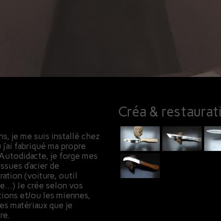
Créa & restaurat
s, je me suis installé chez
j’ai fabriqué ma propre
 Autodidacte, je forge mes
ssues d’acier de
ation (voiture, outil
le…) Je crée selon vos
tions et/ou les miennes,
les matériaux que je
re.