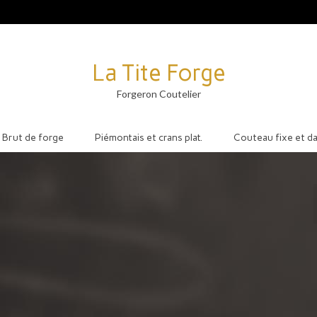
La Tite Forge
Forgeron Coutelier
Brut de forge
Piémontais et crans plat.
Couteau fixe et d