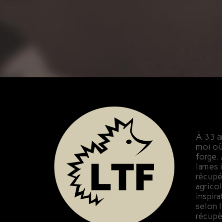
À 33 an
moi où 
forge.
lames i
récupér
agrico
inspira
selon 
récupè